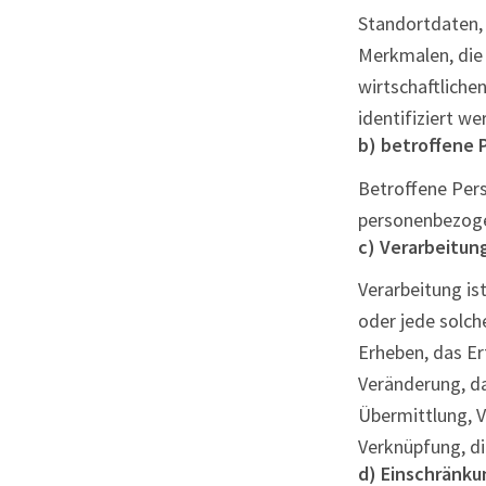
Standortdaten,
Merkmalen, die 
wirtschaftlichen
identifiziert w
b) betroffene 
Betroffene Perso
personenbezoge
c) Verarbeitun
Verarbeitung is
oder jede solc
Erheben, das Er
Veränderung, da
Übermittlung, V
Verknüpfung, di
d) Einschränku