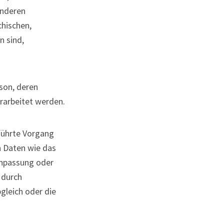
onderen
chischen,
n sind,
rson, deren
rarbeitet werden.
eführte Vorgang
 Daten wie das
 Anpassung oder
 durch
gleich oder die