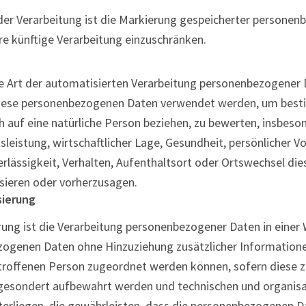
der Verarbeitung ist die Markierung gespeicherter persone
hre künftige Verarbeitung einzuschränken.
ede Art der automatisierten Verarbeitung personenbezogener 
diese personenbezogenen Daten verwendet werden, um best
ch auf eine natürliche Person beziehen, zu bewerten, insbes
sleistung, wirtschaftlicher Lage, Gesundheit, persönlicher Vo
erlässigkeit, Verhalten, Aufenthaltsort oder Ortswechsel die
sieren oder vorherzusagen.
sierung
ng ist die Verarbeitung personenbezogener Daten in einer 
zogenen Daten ohne Hinzuziehung zusätzlicher Informatione
troffenen Person zugeordnet werden können, sofern diese z
gesondert aufbewahrt werden und technischen und organisa
rliegen, die gewährleisten, dass die personenbezogenen Da