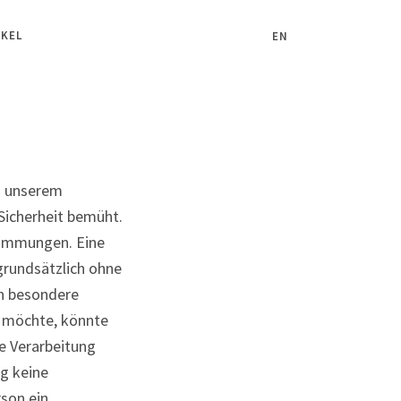
IKEL
EN
an unserem
Sicherheit bemüht.
stimmungen. Eine
grundsätzlich ohne
on besondere
n möchte, könnte
e Verarbeitung
ng keine
son ein.