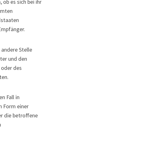
ob es sich bei ihr
immten
dstaaten
 Empfänger.
r andere Stelle
ter und den
 oder des
ten.
n Fall in
n Form einer
r die betroffene
n